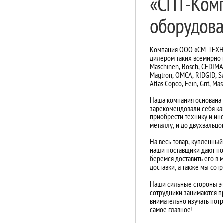
«СПТ-Комп
оборудова
Компания ООО «СМ-ТЕХНО»
дилером таких всемирно 
Maschinen, Bosch, CEDIMA, 
Magtron, OMCA, RIDGID, S
Atlas Copco, Fein, Grit, Ma
Наша компания основана 
зарекомендовали себя ка
приобрести технику и ин
металлу, и до двухвальцо
На весь товар, купленный
наши поставщики дают по
беремся доставить его в 
доставки, а также мы со
Наши сильные стороны эт
сотрудники занимаются п
внимательно изучать потр
самое главное!