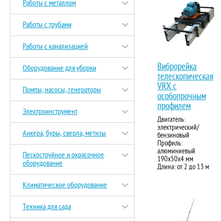
Работы с металлом
Работы с трубами
Работы с канализацией
Виброрейка
Оборудование для уборки
телескопическая
VRX с
Помпы, насосы, генераторы
особопрочным
профилем
Электроинструмент
Двигатель:
электрический/
Анкера, буры, сверла, метизы
бензиновый
Профиль:
алюминиевый
Пескоструйное и окрасочное
190х50х4 мм
оборудование
Длина: от 2 до 13 м
Климатическое оборудование
Техника для сада