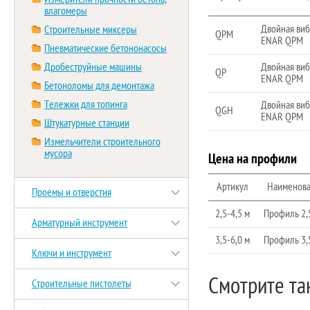
влагомеры
Двойная ви
Строительные миксеры
QPM
ENAR QPM
Пневматические бетононасосы
Дробеструйные машины
Двойная ви
QP
ENAR QPM
Бетоноломы для демонтажа
Тележки для топинга
Двойная ви
QGH
ENAR QPM
Штукатурные станции
Измельчители строительного
мусора
Цена на профили
Артикул
Наименов
Проемы и отверстия
2,5-4,5 м
Профиль 2,
Арматурный инструмент
3,5-6,0 м
Профиль 3,
Ключи и инструмент
Смотрите та
Строительные пистолеты