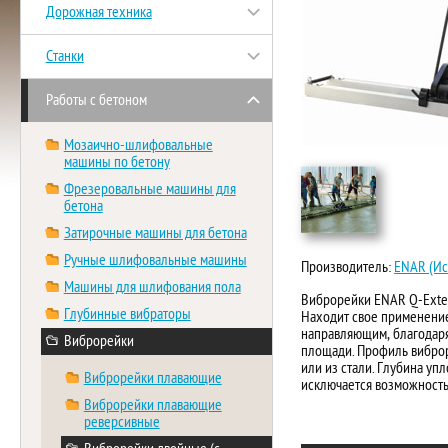
Дорожная техника
Станки
Работы с бетоном
Мозаично-шлифовальные
машины по бетону
Фрезеровальные машины для
бетона
Затирочные машины для бетона
Ручные шлифовальные машины
Производитель:
ENAR (Ис
Машины для шлифования пола
Виброрейки ENAR Q-Exten
Глубинные вибраторы
Находит свое применение
направляющим, благодаря
Виброрейки
площади. Профиль вибро
или из стали. Глубина уп
Виброрейки плавающие
исключается возможность
Виброрейки плавающие
реверсивные