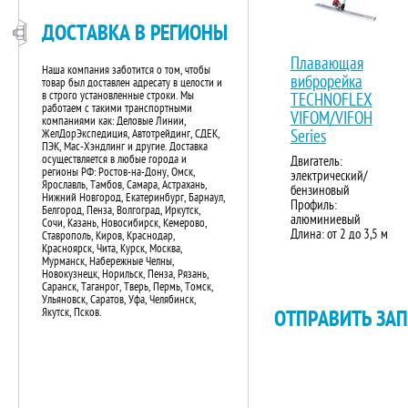
ДОСТАВКА В РЕГИОНЫ
Плавающая
Наша компания заботится о том, чтобы
виброрейка
товар был доставлен адресату в целости и
в строго установленные строки. Мы
TECHNOFLEX
работаем с такими транспортными
VIFOM/VIFOH
компаниями как: Деловые Линии,
ЖелДорЭкспедиция, Автотрейдинг, СДЕК,
Series
ПЭК, Мас-Хэндлинг и другие. Доставка
осуществляется в любые города и
Двигатель:
регионы РФ: Ростов-на-Дону, Омск,
электрический/
Ярославль, Тамбов, Самара, Астрахань,
бензиновый
Нижний Новгород, Екатеринбург, Барнаул,
Профиль:
Белгород, Пенза, Волгоград, Иркутск,
алюминиевый
Сочи, Казань, Новосибирск, Кемерово,
Длина: от 2 до 3,5 м
Ставрополь, Киров, Краснодар,
Красноярск, Чита, Курск, Москва,
Мурманск, Набережные Челны,
Новокузнецк, Норильск, Пенза, Рязань,
Саранск, Таганрог, Тверь, Пермь, Томск,
Ульяновск, Саратов, Уфа, Челябинск,
Якутск, Псков.
ОТПРАВИТЬ ЗА