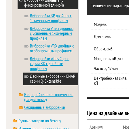
Виброрейки двойные (с
фиксированной длиной)
Технические характер
Виброрейка ВР двойная с
1-камерным профилем
Модель
Виброрейка Vmax двойная
с усиленным 1-камерным
Двигатель
профилем
Виброрейка VRX двойная с
Объем, см3
особопрочным профилем
Виброрейки Atlas Copco
Мощность, кВт/л.с.
серии BD с двойным
профилем
Частота, 1/мин
Двойные виброрейки ENAR
Центробежная сила,
серии Q-Extensible
кП
Виброрейки телескопические
(раздвижные)
Секционные виброрейки
Цена на двойные в
Ручные затирки по бетону
Артикул
Мо
Измерители прочности бетона,